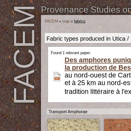
FACEM
Provenance Studies on 
FACEM
»
map
»
fabrics
Fabric types produced in Utica / 
Found 1 relevant paper:
Des amphores puniqu
la production de Be
au nord-ouest de Cart
et à 25 km au nord-e
tradition littéraire à l'
Transport Amphorae