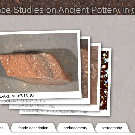
e Studies on Ancient Pottery in 
-A-3, M 187/13, 8x
SOL-A-3, M 187/13, 16x
SOL-A-3, M 187/13, 25x
SOL-A-3, M 187/13, scale bar 0.5mm
ata
fabric description
archaeometry
petrography