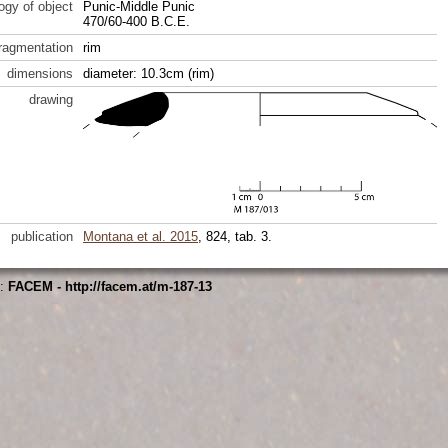
ogy of object
Punic-Middle Punic
470/60-400 B.C.E.
fragmentation
rim
dimensions
diameter: 10.3cm (rim)
drawing
publication
Montana et al. 2015
, 824, tab. 3.
s:
FACEM - http://facem.at/m-187-13