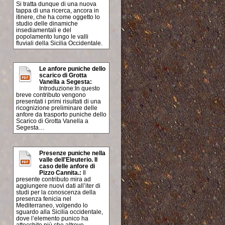
Si tratta dunque di una nuova
tappa di una ricerca, ancora in
itinere, che ha come oggetto lo
studio delle dinamiche
insediamentali e del
popolamento lungo le valli
fluviali della Sicilia Occidentale.
Le anfore puniche dello
scarico di Grotta
Vanella a Segesta:
Introduzione:In questo
breve contributo vengono
presentati i primi risultati di una
ricognizione preliminare delle
anfore da trasporto puniche dello
Scarico di Grotta Vanella a
Segesta…
Presenze puniche nella
valle dell'Eleuterio. Il
caso delle anfore di
Pizzo Cannita.:
Il
presente contributo mira ad
aggiungere nuovi dati all’iter di
studi per la conoscenza della
presenza fenicia nel
Mediterraneo, volgendo lo
sguardo alla Sicilia occidentale,
dove l’elemento punico ha
attecchito più che altrove