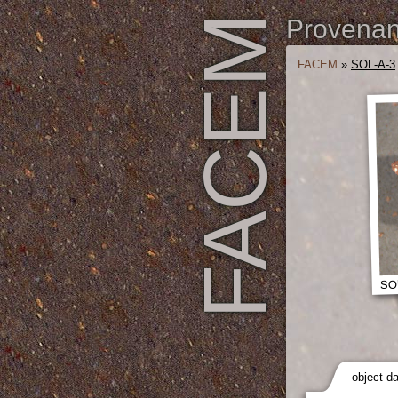
FACEM
Provenanc
FACEM
»
SOL-A-3
SOL
object d