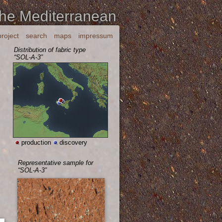
the Mediterranean
project
search
maps
impressum
Distribution of fabric type
“SOL-A-3”
production
discovery
Representative sample for
“SOL-A-3”