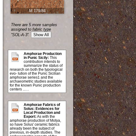
M 179/84
There are 5 more samples
assigned to fabric type
“SOL-A-3”.
Show All
Amphorae Production
in Punic Sicily:
This
contribution intends to
summarize the status of
research on both the typological
evo- lution of the Punic Sicilian
amphorae series1 and the
archaeometric studies available
for the known Punic production
centers ...…
Amphorae Fabrics of
Solus: Evidences for
Local Production and
Export:
As with the
amphorae production of Motya,
so have Solus' ceramic fabrics
already been the subject of
previous, in-depth studies. The