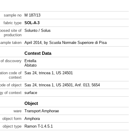
sample no
M 187/13
fabric type
SOL-A-3
posed site of
Solunto / Solus
production
sample taken
April 2014, by Scuola Normale Superiore di Pisa
Context Data
 of discovery
Entella
Abitato
ration code of
Sas 24, trincea 1, US 24501
context
code of object
Sas 24, trincea 1, US 24501, Anf. 013, 5654
gy of context
surface
Object
ware
Transport Amphorae
object form
Amphora
object type
Ramon T-1.4.5.1