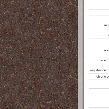
sup
site
regist
registration 
chronolo