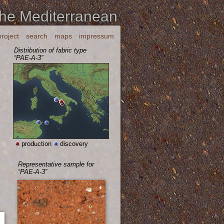
the Mediterranean
project
search
maps
impressum
Distribution of fabric type
“PAE-A-3”
production
discovery
Representative sample for
“PAE-A-3”