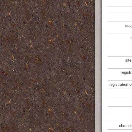
sup
site
regist
registration 
chronol