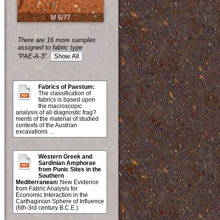
M 6/77
There are 16 more samples
assigned to fabric type
“PAE-A-3”.
Show All
Fabrics of Paestum:
The classification of
fabrics is based upon
the macroscopic
analysis of all diagnostic frag?
ments of the material of studied
contexts of the Austrian
excavations ...
Western Greek and
Sardinian Amphorae
from Punic Sites in the
Southern
Mediterranean:
New Evidence
from Fabric Analysis for
Economic Interaction in the
Carthaginian Sphere of Influence
(6th-3rd century B.C.E.)