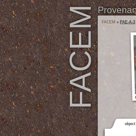
FACEM
Provenanc
FACEM
»
PAE-A-3
object