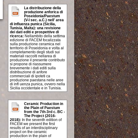
La distribuzione della
produzione anforica di
Poseidonia/Paestum
(V-I sec. a.C.) nell' area
di influenza punica (Sicilia,
Tunisia, Malta): una revisione
dei dati editi e prospettive di
ricerca:
Nellambito della settima
edizione di FACEM focalizzata
sulla produzione ceramica nel
territorio di Poseidonia e volta al
completamento degli studi sui
materiali raccolti nellarea di
produzione il presente contributo
si propone di riassumere
brevemente i dati editi sulla
distribuzione di anfore
commerciali di ipoteti ca
produzione paestana nelle aree
di infl uenza punica, ovvero nella
Sicilia occidentale e in Tunisia.
Ceramic Production in
the Plain of Paestum
from the 7th-3rd c. BC -
The Project (2016-
2018):
In the seventh edition of
FACEM we present the first
results of an interdisciplinary
project on the ceramic
production in the plain of