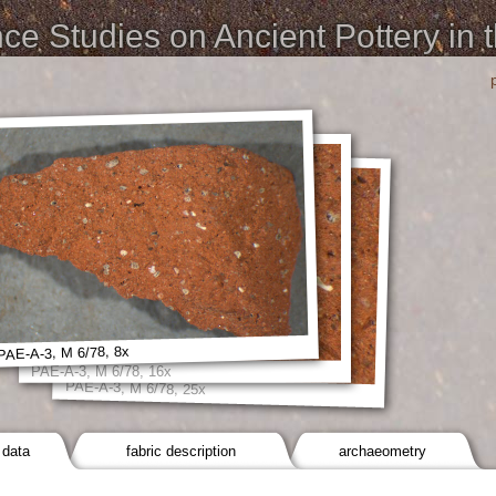
e Studies on Ancient Pottery in 
PAE-A-3, M 6/78, 8x
PAE-A-3, M 6/78, 16x
PAE-A-3, M 6/78, 25x
 data
fabric description
archaeometry