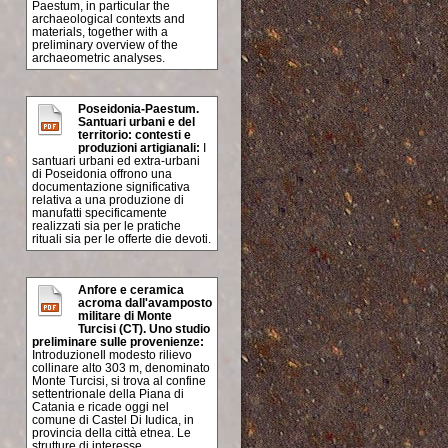
Paestum, in particular the
archaeological contexts and
materials, together with a
preliminary overview of the
archaeometric analyses.
Poseidonia-Paestum.
Santuari urbani e del
territorio: contesti e
produzioni artigianali:
I
santuari urbani ed extra-urbani
di Poseidonia offrono una
documentazione significativa
relativa a una produzione di
manufatti specificamente
realizzati sia per le pratiche
rituali sia per le offerte die devoti.
Anfore e ceramica
acroma dall'avamposto
militare di Monte
Turcisi (CT). Uno studio
preliminare sulle provenienze:
IntroduzioneIl modesto rilievo
collinare alto 303 m, denominato
Monte Turcisi, si trova al confine
settentrionale della Piana di
Catania e ricade oggi nel
comune di Castel Di Iudica, in
provincia della città etnea. Le
strutture di interesse