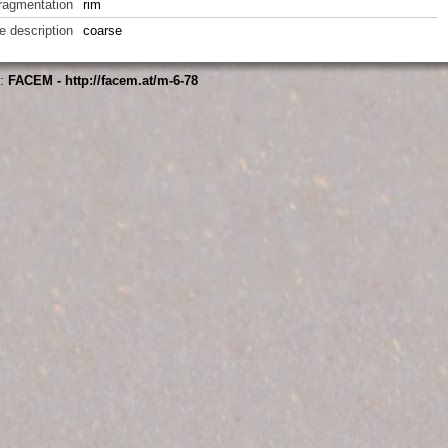
fragmentation
rim
e description
coarse
s:
FACEM - http://facem.at/m-6-78