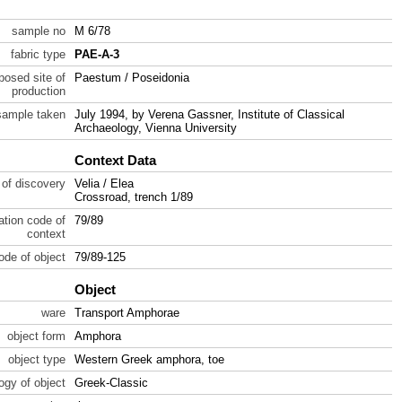
sample no
M 6/78
fabric type
PAE-A-3
posed site of
Paestum / Poseidonia
production
sample taken
July 1994, by Verena Gassner, Institute of Classical
Archaeology, Vienna University
Context Data
 of discovery
Velia / Elea
Crossroad, trench 1/89
ration code of
79/89
context
code of object
79/89-125
Object
ware
Transport Amphorae
object form
Amphora
object type
Western Greek amphora, toe
ogy of object
Greek-Classic