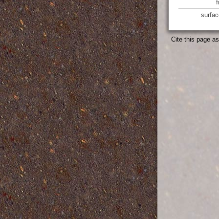
surfac
Cite this page a